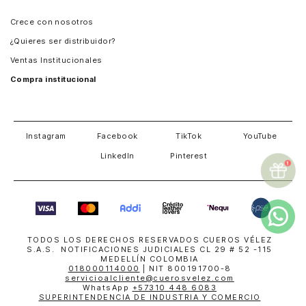
Panamá
Crece con nosotros
Guatemala
¿Quieres ser distribuidor?
Estados Unidos
Ventas Institucionales
Salvador
Compra institucional
Costa Rica
Instagram
Facebook
TikTok
YouTube
LinkedIn
Pinterest
TODOS LOS DERECHOS RESERVADOS CUEROS VÉLEZ
S.A.S. NOTIFICACIONES JUDICIALES CL 29 # 52 -115
MEDELLÍN COLOMBIA
018000114000
| NIT 800191700-8
servicioalcliente@cuerosvelez.com
WhatsApp
+57310 448 6083
SUPERINTENDENCIA DE INDUSTRIA Y COMERCIO