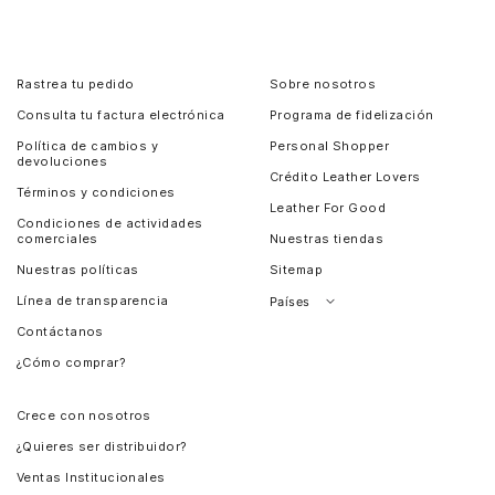
Rastrea tu pedido
Sobre nosotros
Consulta tu factura electrónica
Programa de fidelización
Política de cambios y
Personal Shopper
devoluciones
Crédito Leather Lovers
Términos y condiciones
Leather For Good
Condiciones de actividades
comerciales
Nuestras tiendas
Nuestras políticas
Sitemap
Línea de transparencia
Países
Contáctanos
Perú
¿Cómo comprar?
Chile
Panamá
Crece con nosotros
Guatemala
¿Quieres ser distribuidor?
Estados Unidos
Ventas Institucionales
Salvador