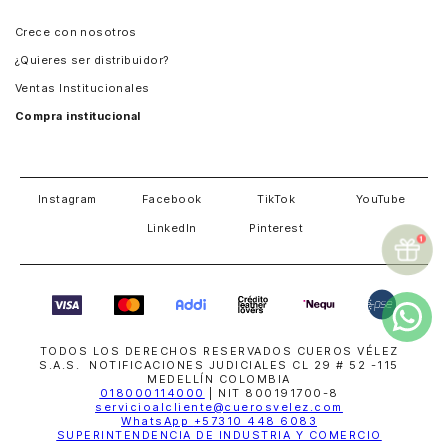
Panamá
Crece con nosotros
Guatemala
¿Quieres ser distribuidor?
Estados Unidos
Ventas Institucionales
Salvador
Compra institucional
Costa Rica
Instagram
Facebook
TikTok
YouTube
LinkedIn
Pinterest
TODOS LOS DERECHOS RESERVADOS CUEROS VÉLEZ
S.A.S. NOTIFICACIONES JUDICIALES CL 29 # 52 -115
MEDELLÍN COLOMBIA
018000114000
| NIT 800191700-8
servicioalcliente@cuerosvelez.com
WhatsApp
+57310 448 6083
SUPERINTENDENCIA DE INDUSTRIA Y COMERCIO