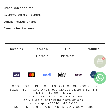
Panamá
Crece con nosotros
Guatemala
¿Quieres ser distribuidor?
Estados Unidos
Ventas Institucionales
Salvador
Compra institucional
Costa Rica
Instagram
Facebook
TikTok
YouTube
LinkedIn
Pinterest
TODOS LOS DERECHOS RESERVADOS CUEROS VÉLEZ
S.A.S. NOTIFICACIONES JUDICIALES CL 29 # 52 -115
MEDELLÍN COLOMBIA
018000114000
| NIT 800191700-8
servicioalcliente@cuerosvelez.com
WhatsApp
+57310 448 6083
SUPERINTENDENCIA DE INDUSTRIA Y COMERCIO