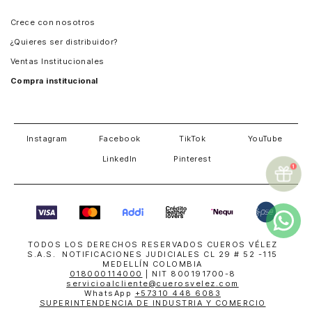
Panamá
Crece con nosotros
Guatemala
¿Quieres ser distribuidor?
Estados Unidos
Ventas Institucionales
Salvador
Compra institucional
Costa Rica
Instagram
Facebook
TikTok
YouTube
LinkedIn
Pinterest
TODOS LOS DERECHOS RESERVADOS CUEROS VÉLEZ
S.A.S. NOTIFICACIONES JUDICIALES CL 29 # 52 -115
MEDELLÍN COLOMBIA
018000114000
| NIT 800191700-8
servicioalcliente@cuerosvelez.com
WhatsApp
+57310 448 6083
SUPERINTENDENCIA DE INDUSTRIA Y COMERCIO