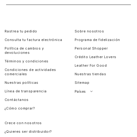
Rastrea tu pedido
Sobre nosotros
Consulta tu factura electrónica
Programa de fidelización
Política de cambios y
Personal Shopper
devoluciones
Crédito Leather Lovers
Términos y condiciones
Leather For Good
Condiciones de actividades
comerciales
Nuestras tiendas
Nuestras políticas
Sitemap
Línea de transparencia
Países
Contáctanos
Perú
¿Cómo comprar?
Chile
Panamá
Crece con nosotros
Guatemala
¿Quieres ser distribuidor?
Estados Unidos