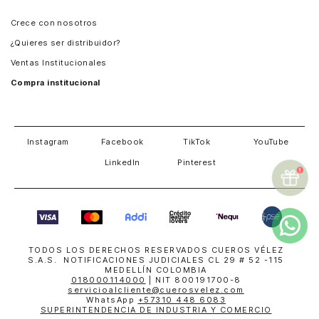
Panamá
Crece con nosotros
Guatemala
¿Quieres ser distribuidor?
Estados Unidos
Ventas Institucionales
Salvador
Compra institucional
Costa Rica
Instagram
Facebook
TikTok
YouTube
LinkedIn
Pinterest
TODOS LOS DERECHOS RESERVADOS CUEROS VÉLEZ
S.A.S. NOTIFICACIONES JUDICIALES CL 29 # 52 -115
MEDELLÍN COLOMBIA
018000114000
| NIT 800191700-8
servicioalcliente@cuerosvelez.com
WhatsApp
+57310 448 6083
SUPERINTENDENCIA DE INDUSTRIA Y COMERCIO