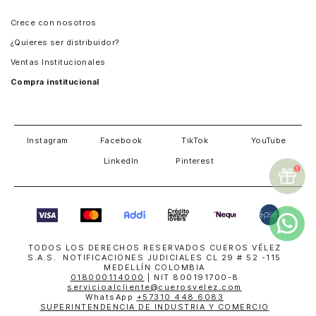
Panamá
Crece con nosotros
Guatemala
¿Quieres ser distribuidor?
Estados Unidos
Ventas Institucionales
Salvador
Compra institucional
Costa Rica
Instagram
Facebook
TikTok
YouTube
LinkedIn
Pinterest
TODOS LOS DERECHOS RESERVADOS CUEROS VÉLEZ
S.A.S. NOTIFICACIONES JUDICIALES CL 29 # 52 -115
MEDELLÍN COLOMBIA
018000114000
| NIT 800191700-8
servicioalcliente@cuerosvelez.com
WhatsApp
+57310 448 6083
SUPERINTENDENCIA DE INDUSTRIA Y COMERCIO