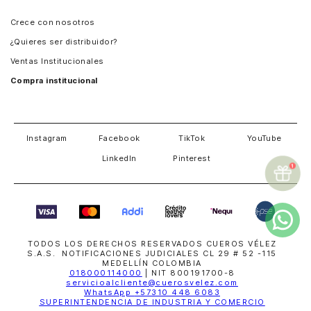
Panamá
Crece con nosotros
Guatemala
¿Quieres ser distribuidor?
Estados Unidos
Ventas Institucionales
Salvador
Compra institucional
Costa Rica
Instagram
Facebook
TikTok
YouTube
LinkedIn
Pinterest
TODOS LOS DERECHOS RESERVADOS CUEROS VÉLEZ
S.A.S. NOTIFICACIONES JUDICIALES CL 29 # 52 -115
MEDELLÍN COLOMBIA
018000114000
| NIT 800191700-8
servicioalcliente@cuerosvelez.com
WhatsApp
+57310 448 6083
SUPERINTENDENCIA DE INDUSTRIA Y COMERCIO