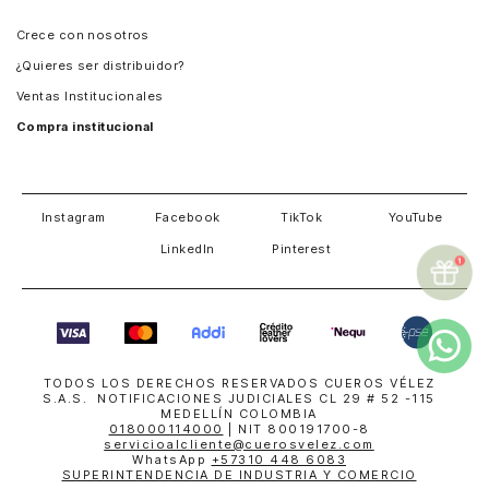
Panamá
Crece con nosotros
Guatemala
¿Quieres ser distribuidor?
Estados Unidos
Ventas Institucionales
Salvador
Compra institucional
Costa Rica
Instagram
Facebook
TikTok
YouTube
LinkedIn
Pinterest
TODOS LOS DERECHOS RESERVADOS CUEROS VÉLEZ
S.A.S. NOTIFICACIONES JUDICIALES CL 29 # 52 -115
MEDELLÍN COLOMBIA
018000114000
| NIT 800191700-8
servicioalcliente@cuerosvelez.com
WhatsApp
+57310 448 6083
SUPERINTENDENCIA DE INDUSTRIA Y COMERCIO