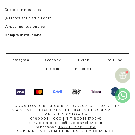
Panamá
Crece con nosotros
Guatemala
¿Quieres ser distribuidor?
Estados Unidos
Ventas Institucionales
Salvador
Compra institucional
Costa Rica
Instagram
Facebook
TikTok
YouTube
LinkedIn
Pinterest
TODOS LOS DERECHOS RESERVADOS CUEROS VÉLEZ
S.A.S. NOTIFICACIONES JUDICIALES CL 29 # 52 -115
MEDELLÍN COLOMBIA
018000114000
| NIT 800191700-8
servicioalcliente@cuerosvelez.com
WhatsApp
+57310 448 6083
SUPERINTENDENCIA DE INDUSTRIA Y COMERCIO