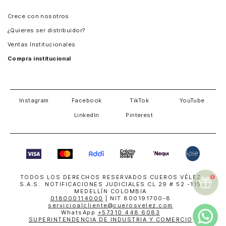
Panamá
Crece con nosotros
Guatemala
¿Quieres ser distribuidor?
Estados Unidos
Ventas Institucionales
Salvador
Compra institucional
Costa Rica
Instagram
Facebook
TikTok
YouTube
LinkedIn
Pinterest
TODOS LOS DERECHOS RESERVADOS CUEROS VÉLEZ
S.A.S. NOTIFICACIONES JUDICIALES CL 29 # 52 -115
MEDELLÍN COLOMBIA
018000114000
| NIT 800191700-8
servicioalcliente@cuerosvelez.com
WhatsApp
+57310 448 6083
SUPERINTENDENCIA DE INDUSTRIA Y COMERCIO