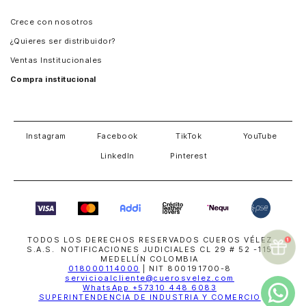
Panamá
Crece con nosotros
Guatemala
¿Quieres ser distribuidor?
Estados Unidos
Ventas Institucionales
Salvador
Compra institucional
Costa Rica
Instagram
Facebook
TikTok
YouTube
LinkedIn
Pinterest
TODOS LOS DERECHOS RESERVADOS CUEROS VÉLEZ
S.A.S. NOTIFICACIONES JUDICIALES CL 29 # 52 -115
MEDELLÍN COLOMBIA
018000114000
| NIT 800191700-8
servicioalcliente@cuerosvelez.com
WhatsApp
+57310 448 6083
SUPERINTENDENCIA DE INDUSTRIA Y COMERCIO