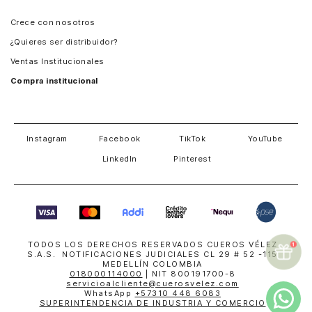
Panamá
Crece con nosotros
Guatemala
¿Quieres ser distribuidor?
Estados Unidos
Ventas Institucionales
Salvador
Compra institucional
Costa Rica
Instagram
Facebook
TikTok
YouTube
LinkedIn
Pinterest
TODOS LOS DERECHOS RESERVADOS CUEROS VÉLEZ
S.A.S. NOTIFICACIONES JUDICIALES CL 29 # 52 -115
MEDELLÍN COLOMBIA
018000114000
| NIT 800191700-8
servicioalcliente@cuerosvelez.com
WhatsApp
+57310 448 6083
SUPERINTENDENCIA DE INDUSTRIA Y COMERCIO