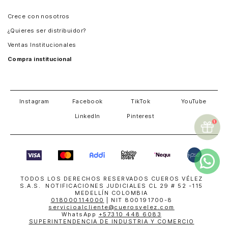
Panamá
Crece con nosotros
Guatemala
¿Quieres ser distribuidor?
Estados Unidos
Ventas Institucionales
Salvador
Compra institucional
Costa Rica
Instagram
Facebook
TikTok
YouTube
LinkedIn
Pinterest
TODOS LOS DERECHOS RESERVADOS CUEROS VÉLEZ
S.A.S. NOTIFICACIONES JUDICIALES CL 29 # 52 -115
MEDELLÍN COLOMBIA
018000114000
| NIT 800191700-8
servicioalcliente@cuerosvelez.com
WhatsApp
+57310 448 6083
SUPERINTENDENCIA DE INDUSTRIA Y COMERCIO