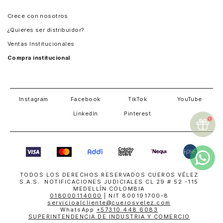
Panamá
Crece con nosotros
Guatemala
¿Quieres ser distribuidor?
Estados Unidos
Ventas Institucionales
Salvador
Compra institucional
Costa Rica
Instagram
Facebook
TikTok
YouTube
LinkedIn
Pinterest
TODOS LOS DERECHOS RESERVADOS CUEROS VÉLEZ
S.A.S. NOTIFICACIONES JUDICIALES CL 29 # 52 -115
MEDELLÍN COLOMBIA
018000114000
| NIT 800191700-8
servicioalcliente@cuerosvelez.com
WhatsApp
+57310 448 6083
SUPERINTENDENCIA DE INDUSTRIA Y COMERCIO