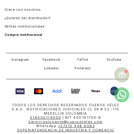
Panamá
Crece con nosotros
Guatemala
¿Quieres ser distribuidor?
Estados Unidos
Ventas Institucionales
Salvador
Compra institucional
Costa Rica
Instagram
Facebook
TikTok
YouTube
LinkedIn
Pinterest
TODOS LOS DERECHOS RESERVADOS CUEROS VÉLEZ
S.A.S. NOTIFICACIONES JUDICIALES CL 29 # 52 -115
MEDELLÍN COLOMBIA
018000114000
| NIT 800191700-8
servicioalcliente@cuerosvelez.com
WhatsApp
+57310 448 6083
SUPERINTENDENCIA DE INDUSTRIA Y COMERCIO