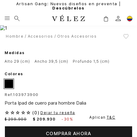
Artisan Gang: Nuevos diseños en preventa |
Descúbrelos
Hombre
Accesorios
Otros Accesorios
Medidas
alto 29 (cm)
ancho 39,5 (cm)
profundo 1,5 (cm)
Colores
Ref.
103973900
Porta Ipad de cuero para hombre Dalia
☆
☆
☆
☆
☆
(
0
)
Dejar tu reseña
Aplican
T&C
$
299
.
900
$
209
.
930
-
30%
COMPRAR AHORA