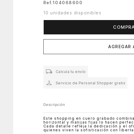
Ref.
104068600
10 unidades disponibles
COMPRA
AGREGAR 
Calcula tu envío
Servicio de Personal Shopper gratis
Descripción
Este shopping en cuero grabado combina 
horizontal y manijas fijas lo hacen perf
Cada detalle refleja la dedicación y el of
quienes viven la sofisticación con liberta