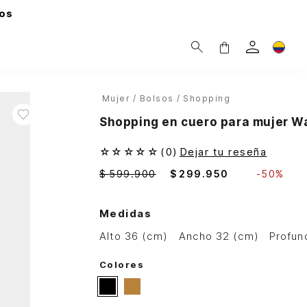
os
Mujer
Bolsos
Shopping
Shopping en cuero para mujer W
☆
☆
☆
☆
☆
(
0
)
Dejar tu reseña
$
599
.
900
$
299
.
950
-
50%
Medidas
alto 36 (cm)
ancho 32 (cm)
profu
Colores