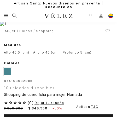
Artisan Gang: Nuevos diseños en preventa |
Descúbrelos
Mujer
Bolsos
Shopping
Medidas
alto 40,5 (cm)
ancho 40 (cm)
profundo 5 (cm)
Colores
Ref.
103982985
10 unidades disponibles
Shopping de cuero folia para mujer Nómada
☆
☆
☆
☆
☆
(
0
)
Dejar tu reseña
Aplican
T&C
$
699
.
900
$
349
.
950
-
50%