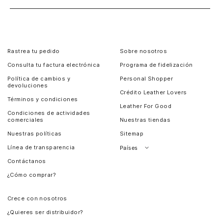
Rastrea tu pedido
Sobre nosotros
Consulta tu factura electrónica
Programa de fidelización
Política de cambios y
Personal Shopper
devoluciones
Crédito Leather Lovers
Términos y condiciones
Leather For Good
Condiciones de actividades
comerciales
Nuestras tiendas
Nuestras políticas
Sitemap
Línea de transparencia
Países
Contáctanos
Perú
¿Cómo comprar?
Chile
Panamá
Crece con nosotros
Guatemala
¿Quieres ser distribuidor?
Estados Unidos