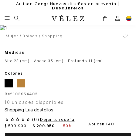
Artisan Gang: Nuevos diseños en preventa |
Descúbrelos
Mujer
Bolsos
Shopping
Medidas
alto 23 (cm)
ancho 35 (cm)
profundo 11 (cm)
Colores
Ref.
103954402
10 unidades disponibles
Shopping Lua destellos
☆
☆
☆
☆
☆
(
0
)
Dejar tu reseña
Aplican
T&C
$
599
.
900
$
299
.
950
-
50%