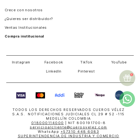
Panamá
Crece con nosotros
Guatemala
¿Quieres ser distribuidor?
Estados Unidos
Ventas Institucionales
Salvador
Compra institucional
Costa Rica
Instagram
Facebook
TikTok
YouTube
LinkedIn
Pinterest
TODOS LOS DERECHOS RESERVADOS CUEROS VÉLEZ
S.A.S. NOTIFICACIONES JUDICIALES CL 29 # 52 -115
MEDELLÍN COLOMBIA
018000114000
| NIT 800191700-8
servicioalcliente@cuerosvelez.com
WhatsApp
+57310 448 6083
SUPERINTENDENCIA DE INDUSTRIA Y COMERCIO