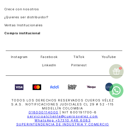
Panamá
Crece con nosotros
Guatemala
¿Quieres ser distribuidor?
Estados Unidos
Ventas Institucionales
Salvador
Compra institucional
Costa Rica
Instagram
Facebook
TikTok
YouTube
LinkedIn
Pinterest
TODOS LOS DERECHOS RESERVADOS CUEROS VÉLEZ
S.A.S. NOTIFICACIONES JUDICIALES CL 29 # 52 -115
MEDELLÍN COLOMBIA
018000114000
| NIT 800191700-8
servicioalcliente@cuerosvelez.com
WhatsApp
+57310 448 6083
SUPERINTENDENCIA DE INDUSTRIA Y COMERCIO