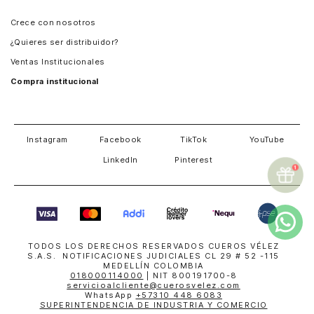
Panamá
Crece con nosotros
Guatemala
¿Quieres ser distribuidor?
Estados Unidos
Ventas Institucionales
Salvador
Compra institucional
Costa Rica
Instagram
Facebook
TikTok
YouTube
LinkedIn
Pinterest
TODOS LOS DERECHOS RESERVADOS CUEROS VÉLEZ
S.A.S. NOTIFICACIONES JUDICIALES CL 29 # 52 -115
MEDELLÍN COLOMBIA
018000114000
| NIT 800191700-8
servicioalcliente@cuerosvelez.com
WhatsApp
+57310 448 6083
SUPERINTENDENCIA DE INDUSTRIA Y COMERCIO