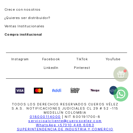
Panamá
Crece con nosotros
Guatemala
¿Quieres ser distribuidor?
Estados Unidos
Ventas Institucionales
Salvador
Compra institucional
Costa Rica
Instagram
Facebook
TikTok
YouTube
LinkedIn
Pinterest
TODOS LOS DERECHOS RESERVADOS CUEROS VÉLEZ
S.A.S. NOTIFICACIONES JUDICIALES CL 29 # 52 -115
MEDELLÍN COLOMBIA
018000114000
| NIT 800191700-8
servicioalcliente@cuerosvelez.com
WhatsApp
+57310 448 6083
SUPERINTENDENCIA DE INDUSTRIA Y COMERCIO