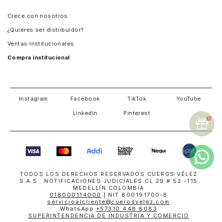
Panamá
Crece con nosotros
Guatemala
¿Quieres ser distribuidor?
Estados Unidos
Ventas Institucionales
Salvador
Compra institucional
Costa Rica
Instagram
Facebook
TikTok
YouTube
LinkedIn
Pinterest
TODOS LOS DERECHOS RESERVADOS CUEROS VÉLEZ
S.A.S. NOTIFICACIONES JUDICIALES CL 29 # 52 -115
MEDELLÍN COLOMBIA
018000114000
| NIT 800191700-8
servicioalcliente@cuerosvelez.com
WhatsApp
+57310 448 6083
SUPERINTENDENCIA DE INDUSTRIA Y COMERCIO