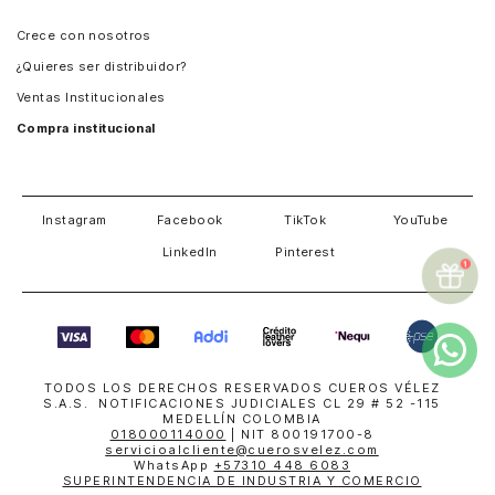
Panamá
Crece con nosotros
Guatemala
¿Quieres ser distribuidor?
Estados Unidos
Ventas Institucionales
Salvador
Compra institucional
Costa Rica
Instagram
Facebook
TikTok
YouTube
LinkedIn
Pinterest
TODOS LOS DERECHOS RESERVADOS CUEROS VÉLEZ
S.A.S. NOTIFICACIONES JUDICIALES CL 29 # 52 -115
MEDELLÍN COLOMBIA
018000114000
| NIT 800191700-8
servicioalcliente@cuerosvelez.com
WhatsApp
+57310 448 6083
SUPERINTENDENCIA DE INDUSTRIA Y COMERCIO