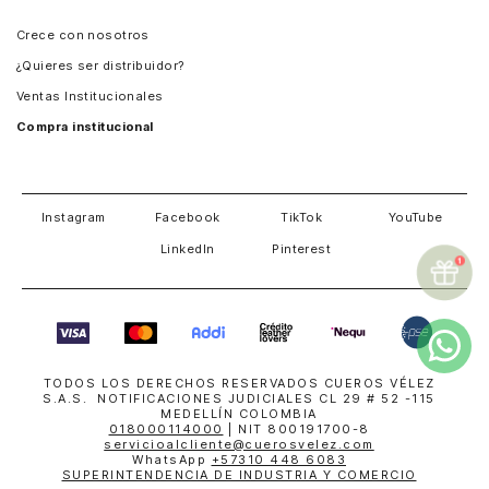
Panamá
Crece con nosotros
Guatemala
¿Quieres ser distribuidor?
Estados Unidos
Ventas Institucionales
Salvador
Compra institucional
Costa Rica
Instagram
Facebook
TikTok
YouTube
LinkedIn
Pinterest
TODOS LOS DERECHOS RESERVADOS CUEROS VÉLEZ
S.A.S. NOTIFICACIONES JUDICIALES CL 29 # 52 -115
MEDELLÍN COLOMBIA
018000114000
| NIT 800191700-8
servicioalcliente@cuerosvelez.com
WhatsApp
+57310 448 6083
SUPERINTENDENCIA DE INDUSTRIA Y COMERCIO