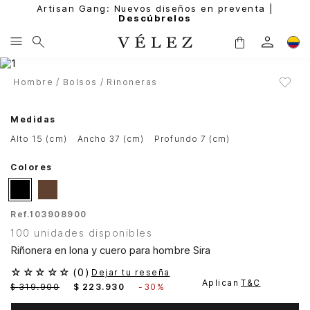
Artisan Gang: Nuevos diseños en preventa |
Descúbrelos
Hombre
Bolsos
Rinoneras
Medidas
alto 15 (cm)
ancho 37 (cm)
profundo 7 (cm)
Colores
Ref.
103908900
100 unidades disponibles
Riñonera en lona y cuero para hombre Sira
☆
☆
☆
☆
☆
(
0
)
Dejar tu reseña
Aplican
T&C
$
319
.
900
$
223
.
930
-
30%