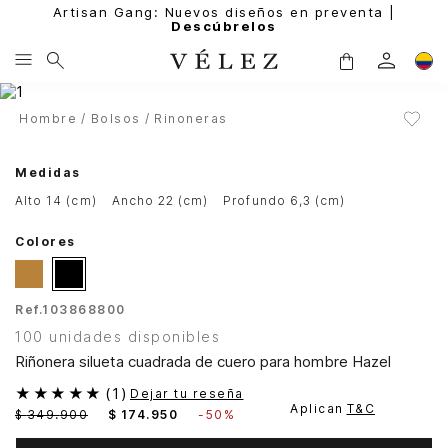
Artisan Gang: Nuevos diseños en preventa |
Descúbrelos
Hombre
Bolsos
Rinoneras
Medidas
alto 14 (cm)
ancho 22 (cm)
profundo 6,3 (cm)
Colores
Ref.
103868800
100 unidades disponibles
Riñonera silueta cuadrada de cuero para hombre Hazel
★
★
★
★
★
(
1
)
Dejar tu reseña
Aplican
T&C
$
349
.
900
$
174
.
950
-
50%