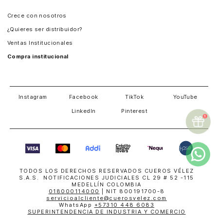
Panamá
Crece con nosotros
Guatemala
¿Quieres ser distribuidor?
Estados Unidos
Ventas Institucionales
Salvador
Compra institucional
Costa Rica
Instagram
Facebook
TikTok
YouTube
LinkedIn
Pinterest
TODOS LOS DERECHOS RESERVADOS CUEROS VÉLEZ
S.A.S. NOTIFICACIONES JUDICIALES CL 29 # 52 -115
MEDELLÍN COLOMBIA
018000114000
| NIT 800191700-8
servicioalcliente@cuerosvelez.com
WhatsApp
+57310 448 6083
SUPERINTENDENCIA DE INDUSTRIA Y COMERCIO