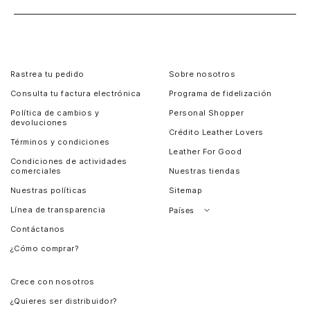
Rastrea tu pedido
Sobre nosotros
Consulta tu factura electrónica
Programa de fidelización
Política de cambios y
Personal Shopper
devoluciones
Crédito Leather Lovers
Términos y condiciones
Leather For Good
Condiciones de actividades
comerciales
Nuestras tiendas
Nuestras políticas
Sitemap
Línea de transparencia
Países
Contáctanos
Perú
¿Cómo comprar?
Chile
Panamá
Crece con nosotros
Guatemala
¿Quieres ser distribuidor?
Estados Unidos