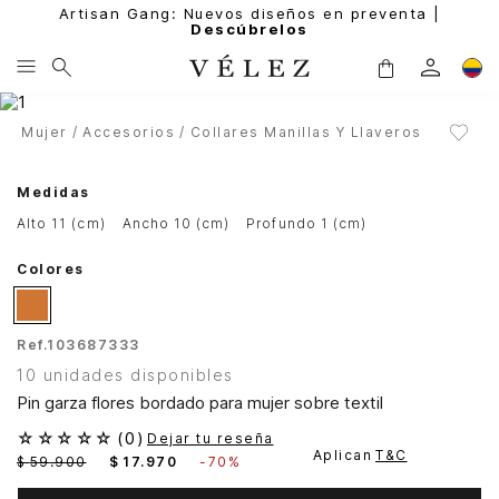
Artisan Gang: Nuevos diseños en preventa |
Descúbrelos
Mujer
Accesorios
Collares Manillas Y Llaveros
Medidas
alto 11 (cm)
ancho 10 (cm)
profundo 1 (cm)
Colores
Ref.
103687333
10 unidades disponibles
Pin garza flores bordado para mujer sobre textil
☆
☆
☆
☆
☆
(
0
)
Dejar tu reseña
Aplican
T&C
$
59
.
900
$
17
.
970
-
70%