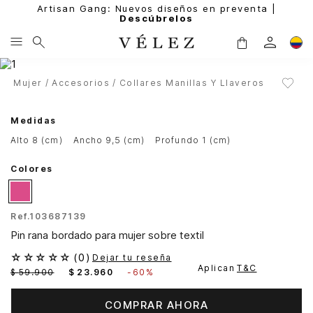
Artisan Gang: Nuevos diseños en preventa |
Descúbrelos
Mujer
Accesorios
Collares Manillas Y Llaveros
Medidas
alto 8 (cm)
ancho 9,5 (cm)
profundo 1 (cm)
Colores
Ref.
103687139
Pin rana bordado para mujer sobre textil
☆
☆
☆
☆
☆
(
0
)
Dejar tu reseña
Aplican
T&C
$
59
.
900
$
23
.
960
-
60%
COMPRAR AHORA