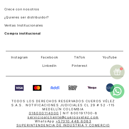
Panamá
Crece con nosotros
Guatemala
¿Quieres ser distribuidor?
Estados Unidos
Ventas Institucionales
Salvador
Compra institucional
Costa Rica
Instagram
Facebook
TikTok
YouTube
LinkedIn
Pinterest
TODOS LOS DERECHOS RESERVADOS CUEROS VÉLEZ
S.A.S. NOTIFICACIONES JUDICIALES CL 29 # 52 -115
MEDELLÍN COLOMBIA
018000114000
| NIT 800191700-8
servicioalcliente@cuerosvelez.com
WhatsApp
+57310 448 6083
SUPERINTENDENCIA DE INDUSTRIA Y COMERCIO