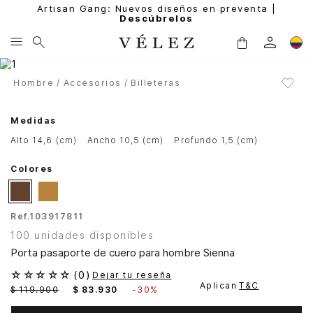
Artisan Gang: Nuevos diseños en preventa |
Descúbrelos
Hombre
Accesorios
Billeteras
Medidas
alto 14,6 (cm)
ancho 10,5 (cm)
profundo 1,5 (cm)
Colores
Ref.
103917811
100 unidades disponibles
Porta pasaporte de cuero para hombre Sienna
☆
☆
☆
☆
☆
(
0
)
Dejar tu reseña
Aplican
T&C
$
119
.
900
$
83
.
930
-
30%