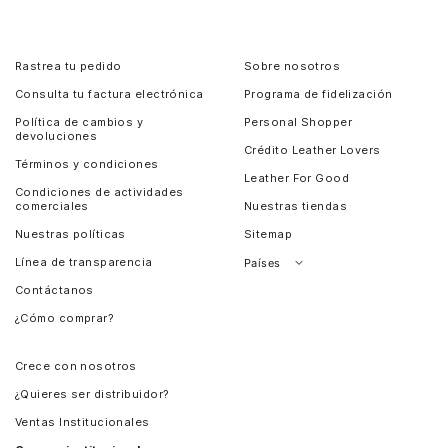
Rastrea tu pedido
Sobre nosotros
Consulta tu factura electrónica
Programa de fidelización
Política de cambios y
Personal Shopper
devoluciones
Crédito Leather Lovers
Términos y condiciones
Leather For Good
Condiciones de actividades
comerciales
Nuestras tiendas
Nuestras políticas
Sitemap
Línea de transparencia
Países
Contáctanos
Perú
¿Cómo comprar?
Chile
Panamá
Crece con nosotros
Guatemala
¿Quieres ser distribuidor?
Estados Unidos
Ventas Institucionales
Salvador