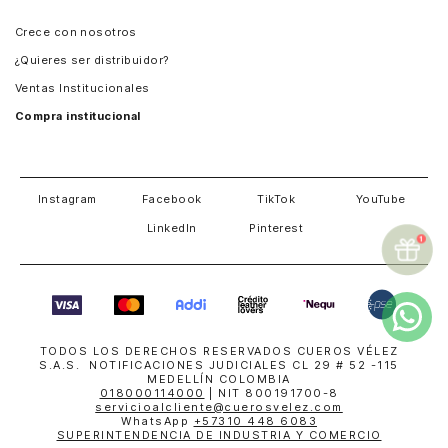
Panamá
Crece con nosotros
Guatemala
¿Quieres ser distribuidor?
Estados Unidos
Ventas Institucionales
Salvador
Compra institucional
Costa Rica
Instagram
Facebook
TikTok
YouTube
LinkedIn
Pinterest
TODOS LOS DERECHOS RESERVADOS CUEROS VÉLEZ
S.A.S. NOTIFICACIONES JUDICIALES CL 29 # 52 -115
MEDELLÍN COLOMBIA
018000114000
| NIT 800191700-8
servicioalcliente@cuerosvelez.com
WhatsApp
+57310 448 6083
SUPERINTENDENCIA DE INDUSTRIA Y COMERCIO