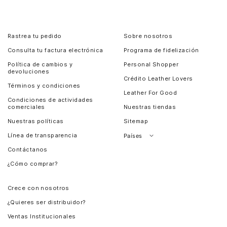
Rastrea tu pedido
Sobre nosotros
Consulta tu factura electrónica
Programa de fidelización
Política de cambios y
Personal Shopper
devoluciones
Crédito Leather Lovers
Términos y condiciones
Leather For Good
Condiciones de actividades
comerciales
Nuestras tiendas
Nuestras políticas
Sitemap
Línea de transparencia
Países
Contáctanos
Perú
¿Cómo comprar?
Chile
Panamá
Crece con nosotros
Guatemala
¿Quieres ser distribuidor?
Estados Unidos
Ventas Institucionales
Salvador