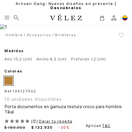
Artisan Gang: Nuevos diseños en preventa |
Descúbrelos
Hombre
Accesorios
Billeteras
Medidas
alto 10,2 (cm)
ancho 6,5 (cm)
profundo 1,2 (cm)
Colores
Ref.
104127502
10 unidades disponibles
Porta documentos en gamuza textura croco para hombre
Tikal
☆
☆
☆
☆
☆
(
0
)
Dejar tu reseña
Aplican
T&C
$
189
.
900
$
132
.
930
-
30%