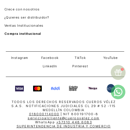
Panamá
Crece con nosotros
Guatemala
¿Quieres ser distribuidor?
Estados Unidos
Ventas Institucionales
Salvador
Compra institucional
Costa Rica
Instagram
Facebook
TikTok
YouTube
LinkedIn
Pinterest
TODOS LOS DERECHOS RESERVADOS CUEROS VÉLEZ
S.A.S. NOTIFICACIONES JUDICIALES CL 29 # 52 -115
MEDELLÍN COLOMBIA
018000114000
| NIT 800191700-8
servicioalcliente@cuerosvelez.com
WhatsApp
+57310 448 6083
SUPERINTENDENCIA DE INDUSTRIA Y COMERCIO