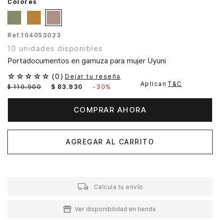
Colores
Ref.
104053023
10 unidades disponibles
Portadocumentos en gamuza para mujer Uyuni
☆
☆
☆
☆
☆
(
0
)
Dejar tu reseña
Aplican
T&C
$
119
.
900
$
83
.
930
-
30%
COMPRAR AHORA
AGREGAR AL CARRITO
Calcula tu envío
Ver disponibilidad en tienda