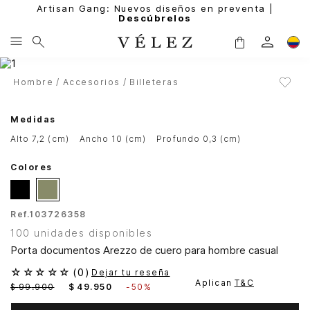
Artisan Gang: Nuevos diseños en preventa |
Descúbrelos
Hombre
Accesorios
Billeteras
Medidas
alto 7,2 (cm)
ancho 10 (cm)
profundo 0,3 (cm)
Colores
Ref.
103726358
100 unidades disponibles
Porta documentos Arezzo de cuero para hombre casual
☆
☆
☆
☆
☆
(
0
)
Dejar tu reseña
Aplican
T&C
$
99
.
900
$
49
.
950
-
50%