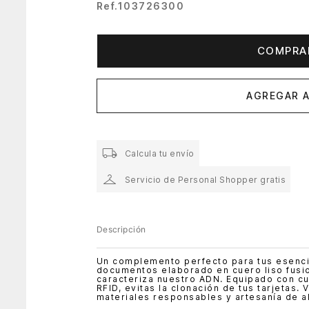
Ref.
103726300
COMPRA
AGREGAR A
Calcula tu envío
Servicio de Personal Shopper gratis
Descripción
Un complemento perfecto para tus esenci
documentos elaborado en cuero liso fusio
caracteriza nuestro ADN. Equipado con cu
RFID, evitas la clonación de tus tarjetas. 
materiales responsables y artesanía de al