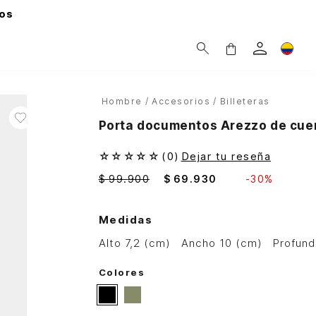
os
Hombre
Accesorios
Billeteras
Porta documentos Arezzo de cue
☆
☆
☆
☆
☆
(
0
)
Dejar tu reseña
$
99
.
900
$
69
.
930
-
30%
Medidas
alto 7,2 (cm)
ancho 10 (cm)
profun
Colores