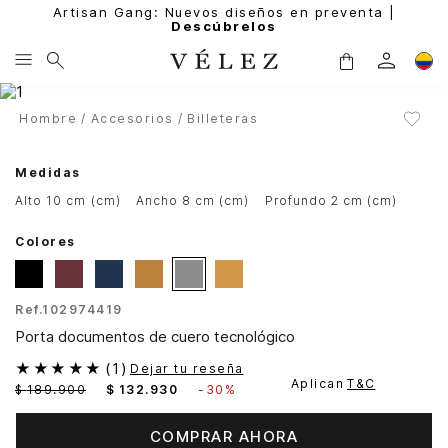
Artisan Gang: Nuevos diseños en preventa |
Descúbrelos
Hombre
Accesorios
Billeteras
Medidas
alto 10 cm (cm)
ancho 8 cm (cm)
profundo 2 cm (cm)
Colores
Ref.
102974419
Porta documentos de cuero tecnológico
★
★
★
★
★
(
1
)
Dejar tu reseña
Aplican
T&C
$
189
.
900
$
132
.
930
-
30%
COMPRAR AHORA