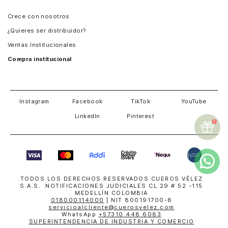
Panamá
Crece con nosotros
Guatemala
¿Quieres ser distribuidor?
Estados Unidos
Ventas Institucionales
Salvador
Compra institucional
Costa Rica
Instagram
Facebook
TikTok
YouTube
LinkedIn
Pinterest
TODOS LOS DERECHOS RESERVADOS CUEROS VÉLEZ
S.A.S. NOTIFICACIONES JUDICIALES CL 29 # 52 -115
MEDELLÍN COLOMBIA
018000114000
| NIT 800191700-8
servicioalcliente@cuerosvelez.com
WhatsApp
+57310 448 6083
SUPERINTENDENCIA DE INDUSTRIA Y COMERCIO