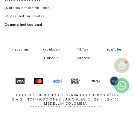
Guatemala
¿Quieres ser distribuidor?
Estados Unidos
Ventas Institucionales
Salvador
Compra institucional
Costa Rica
Instagram
Facebook
TikTok
YouTube
LinkedIn
Pinterest
TODOS LOS DERECHOS RESERVADOS CUEROS VÉLEZ
S.A.S. NOTIFICACIONES JUDICIALES CL 29 # 52 -115
MEDELLÍN COLOMBIA
018000114000
| NIT 800191700-8
servicioalcliente@cuerosvelez.com
WhatsApp
+57310 448 6083
SUPERINTENDENCIA DE INDUSTRIA Y COMERCIO