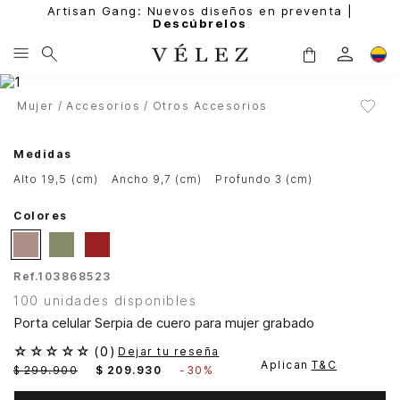
Artisan Gang: Nuevos diseños en preventa |
Descúbrelos
Mujer
Accesorios
Otros Accesorios
Medidas
alto 19,5 (cm)
ancho 9,7 (cm)
profundo 3 (cm)
Colores
Ref.
103868523
100 unidades disponibles
Porta celular Serpia de cuero para mujer grabado
☆
☆
☆
☆
☆
(
0
)
Dejar tu reseña
Aplican
T&C
$
299
.
900
$
209
.
930
-
30%