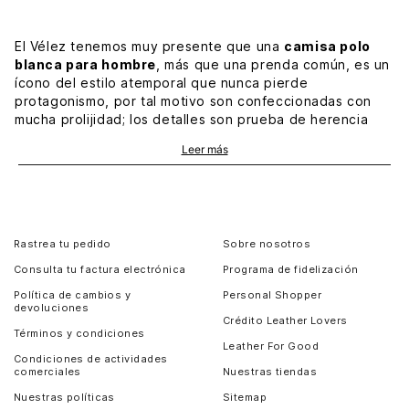
El Vélez tenemos muy presente que una
camisa polo
blanca para hombre
, más que una prenda común, es un
ícono del estilo atemporal que nunca pierde
protagonismo, por tal motivo son confeccionadas con
mucha prolijidad; los detalles son prueba de herencia
artesanal. El punto de partida, claro está, es la selección
Leer más
impecable de materiales.
El blanco simboliza pureza, simplicidad y elegancia, y
esas son, justamente, las palabras que nos inspiran para
diseñar la
camisa polo blanca
que, aun en sus líneas
minimalistas, reúne carácter, fuerza y actitud. Para la
Rastrea tu pedido
Sobre nosotros
cotidianidad y los instantes que admiten toques ligeros,
Consulta tu factura electrónica
Programa de fidelización
ninguna como ella.
Política de cambios y
Personal Shopper
devoluciones
Camisa blanca tipo polo
Crédito Leather Lovers
Términos y condiciones
Nos atrevemos a decir que una
camisa polo para
Leather For Good
hombre
no es esencial en sí misma, lo fundamental son
Condiciones de actividades
comerciales
Nuestras tiendas
las posibilidades que ofrece, especialmente, si los
tejidos, el fit y los elementos decorativos cuentan
Nuestras políticas
Sitemap