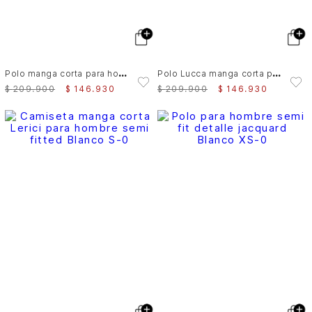
P
olo manga corta para hombre Luzia
P
olo Lucca manga corta para hombre texturizada
$
209
.
900
$
146
.
930
$
209
.
900
$
146
.
930