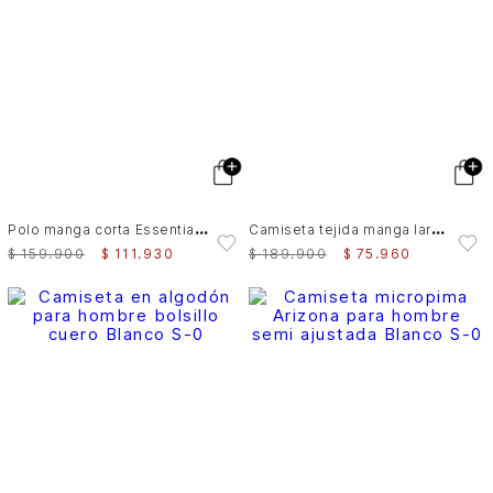
P
olo manga corta Essential para hombre textura
C
amiseta tejida manga larga para hombre Sabina
$
159
.
900
$
111
.
930
$
189
.
900
$
75
.
960