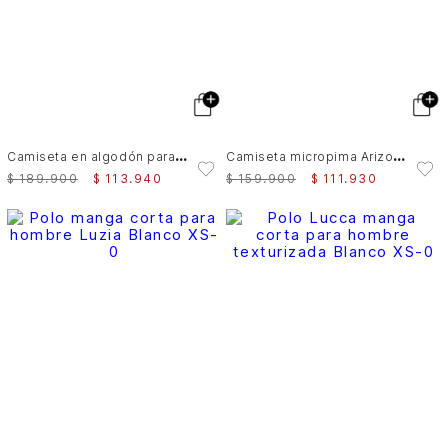
C
amiseta en algodón para hombre bolsillo cuero
C
amiseta micropima Arizona para hombre semi ajustada
$
189
.
900
$
113
.
940
$
159
.
900
$
111
.
930