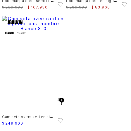
P
olo manga corta semi fit para hombre
P
olo manga corta en algodón para hombre Oroa
$
239
.
900
$
167
.
930
$
209
.
900
$
83
.
960
C
amiseta oversized en algodón para hombre
$
249
.
900