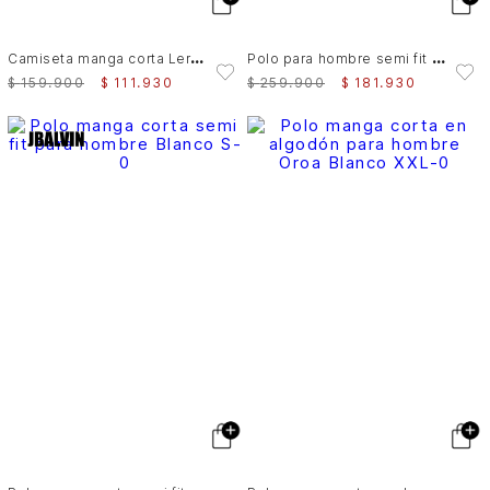
C
amiseta manga corta Lerici para hombre semi fitted
P
olo para hombre semi fit detalle jacquard
$
159
.
900
$
111
.
930
$
259
.
900
$
181
.
930