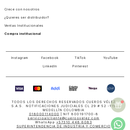
Panamá
Crece con nosotros
Guatemala
¿Quieres ser distribuidor?
Estados Unidos
Ventas Institucionales
Salvador
Compra institucional
Costa Rica
Instagram
Facebook
TikTok
YouTube
LinkedIn
Pinterest
TODOS LOS DERECHOS RESERVADOS CUEROS VÉLEZ
S.A.S. NOTIFICACIONES JUDICIALES CL 29 # 52 -115
MEDELLÍN COLOMBIA
018000114000
| NIT 800191700-8
servicioalcliente@cuerosvelez.com
WhatsApp
+57310 448 6083
SUPERINTENDENCIA DE INDUSTRIA Y COMERCIO