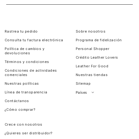
Rastrea tu pedido
Sobre nosotros
Consulta tu factura electrónica
Programa de fidelización
Política de cambios y
Personal Shopper
devoluciones
Crédito Leather Lovers
Términos y condiciones
Leather For Good
Condiciones de actividades
comerciales
Nuestras tiendas
Nuestras políticas
Sitemap
Línea de transparencia
Países
Contáctanos
Perú
¿Cómo comprar?
Chile
Panamá
Crece con nosotros
Guatemala
¿Quieres ser distribuidor?
Estados Unidos