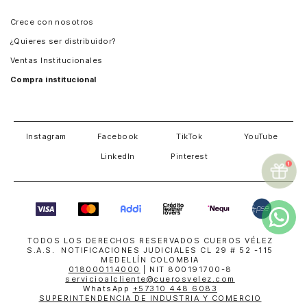
Panamá
Crece con nosotros
Guatemala
¿Quieres ser distribuidor?
Estados Unidos
Ventas Institucionales
Salvador
Compra institucional
Costa Rica
Instagram
Facebook
TikTok
YouTube
LinkedIn
Pinterest
TODOS LOS DERECHOS RESERVADOS CUEROS VÉLEZ
S.A.S. NOTIFICACIONES JUDICIALES CL 29 # 52 -115
MEDELLÍN COLOMBIA
018000114000
| NIT 800191700-8
servicioalcliente@cuerosvelez.com
WhatsApp
+57310 448 6083
SUPERINTENDENCIA DE INDUSTRIA Y COMERCIO