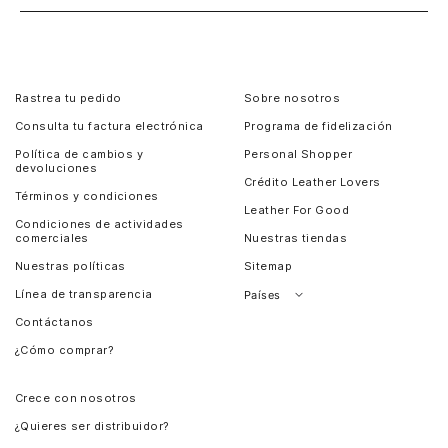
Rastrea tu pedido
Sobre nosotros
Consulta tu factura electrónica
Programa de fidelización
Política de cambios y
Personal Shopper
devoluciones
Crédito Leather Lovers
Términos y condiciones
Leather For Good
Condiciones de actividades
comerciales
Nuestras tiendas
Nuestras políticas
Sitemap
Línea de transparencia
Países
Contáctanos
Perú
¿Cómo comprar?
Chile
Panamá
Crece con nosotros
Guatemala
¿Quieres ser distribuidor?
Estados Unidos